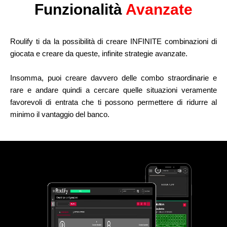
Funzionalità
Avanzate
Roulify ti da la possibilità di creare
INFINITE combinazioni
di
giocata e creare da queste, infinite
strategie avanzate
.
Insomma, puoi creare davvero delle combo straordinarie e
rare e andare quindi a cercare quelle situazioni veramente
favorevoli di entrata che ti possono permettere di ridurre al
minimo il vantaggio del banco.