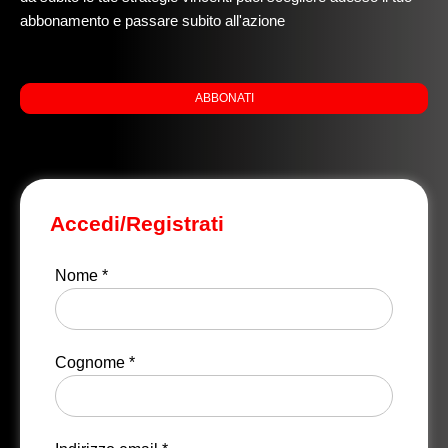
abbonamento e passare subito all'azione
ABBONATI
Accedi/Registrati
Nome
*
Cognome
*