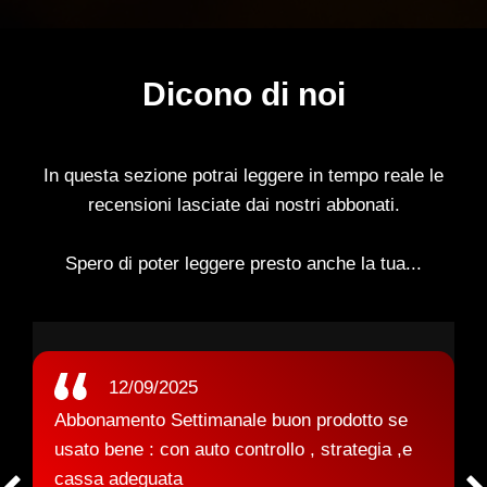
Dicono di noi
In questa sezione potrai leggere in tempo reale le
recensioni lasciate dai nostri abbonati.
Spero di poter leggere presto anche la tua...
21/08/2025
uno dei migliori provati se sai gestire il budget
nelle puntate sarai sempre in positivo. se hai
un po' di esperienza puoi anche fare le tue