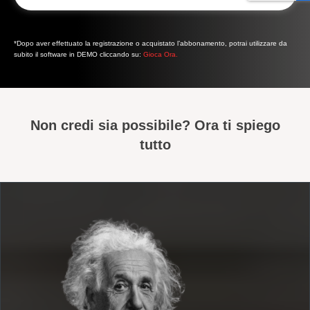
*Dopo aver effettuato la registrazione o acquistato l’abbonamento, potrai utilizzare da
subito il software in DEMO cliccando su:
Gioca Ora.
Non credi sia possibile? Ora ti spiego
tutto