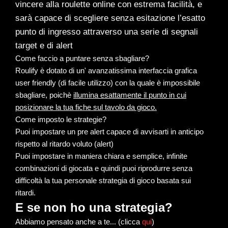
vincere alla roulette online con estrema facilità, e
sarà capace di scegliere senza esitazione l’esatto
punto di ingresso attraverso una serie di segnali
target e di
alert
Come faccio a puntare senza sbagliare?
Roulify è dotato di un' avanzatissima interfaccia grafica
user friendly (di facile utilizzo) con la quale è
impossibile
sbagliare
, poichè
illumina esattamente il punto in cui
posizionare la tua fiche sul tavolo da gioco.
Come imposto le strategie?
Puoi impostare un
pre alert
capace di avvisarti in anticipo
rispetto al ritardo voluto (alert)
Puoi impostare in maniera chiara e semplice, infinite
combinazioni di giocata e quindi puoi riprodurre senza
difficoltà la tua personale strategia di gioco basata sui
ritardi.
E se non ho una strategia?
Abbiamo pensato anche a te... (clicca
qui
)