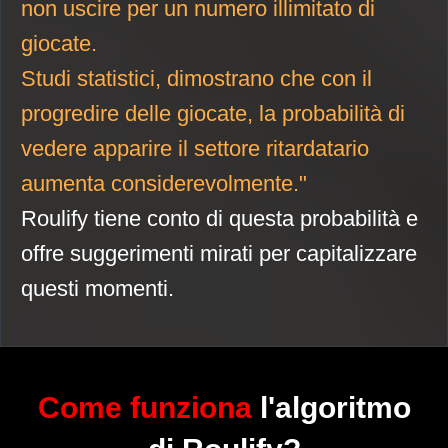
non uscire per un numero illimitato di
giocate.
Studi statistici, dimostrano che con il
progredire delle giocate, la probabilità di
vedere apparire il settore ritardatario
aumenta considerevolmente."
Roulify tiene conto di questa probabilità e
offre suggerimenti mirati per capitalizzare
questi momenti.
Come funziona
l'algoritmo