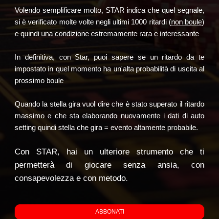
Volendo semplificare molto, STAR indica che quel segnale,
si è verificato molte volte negli ultimi
1000 ritardi
(
non boule
)
e quindi una condizione estremamente rara e interessante
In definitiva, con Star, puoi sapere se un ritardo da te
impostato in quel momento ha un'alta probabilità di uscita al
prossimo boule
Quando la stella gira vuol dire che è stato superato il ritardo
massimo e che sta elaborando nuovamente i dati di auto
setting quindi stella che gira = evento altamente probabile.
Con STAR, hai un ulteriore strumento che ti
permetterà di giocare senza ansia, con
consapevolezza e con metodo.
ABBONATI