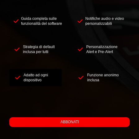
Guida completa sulle
Notifiche audio e video
funzionalità del software
personalizzabili
Strategia di default
Personalizzazione
inclusa per tutti
Alert e Pre-Alert
Adatto ad ogni
Funzione anonimo
dispositivo
inclusa
ABBONATI