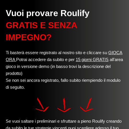
Vuoi provare Roulify
GRATIS E SENZA
IMPEGNO?
Ti basterà essere
registrato
al nostro sito e cliccare su
GIOCA
ORA
Potrai accedere da subito e per
15 giorni GRATIS
all'area
gioco in versione demo (in basso trovi la descrizione del
prodotto)
Se non sei ancora registrato, fallo subito riempiendo il modulo
di seguito.
Se vuoi saltare i preliminari e sfruttare a pieno Roulify
creando
da subito le tue strategie vincenti
puoi scegliere adesso il tuo