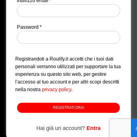
Indirizzo email
*
Password
*
Registrandoti a Roulify.it accetti che i tuoi dati
personali verranno utilizzati per supportare la tua
esperienza su questo sito web, per gestire
l'accesso al tuo account e per altri scopi descritti
nella nostra
privacy policy
.
REGISTRATI ORA!
Hai già un account?
Entra