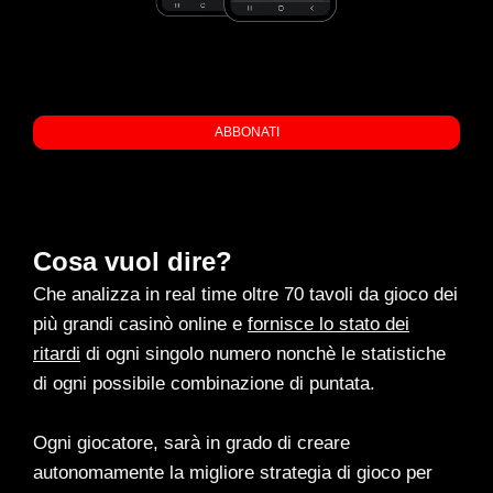
ABBONATI
Cosa vuol dire?
Che analizza in real time oltre 70 tavoli da gioco dei
più grandi casinò online e
fornisce lo stato dei
ritardi
di ogni singolo numero nonchè le statistiche
di ogni possibile combinazione di puntata.
Ogni giocatore, sarà in grado di creare
autonomamente la migliore strategia di gioco per