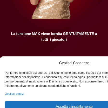
La funzione MAX viene fornita GRATUITAMENTE a
tutti i giocatori
La funzione
Gestisci Consenso
Per fornire le migliori esperienze, utilizziamo tecnologie come i cookie per me
informazioni del dispositivo. Il consenso a queste tecnologie ci permetterà di e
comportamento di navigazione o ID unici su questo sito. Non acconsentire o rit
influire negativamente su alcune caratteristiche e funzioni.
La funzione MAX è il nostro fiore all'occhiello!
Gestisci servizi
E' stata studiata analizzando istante per istante il
Accetta tranquillamente
comportamento dinamico della roulette combinando statistiche