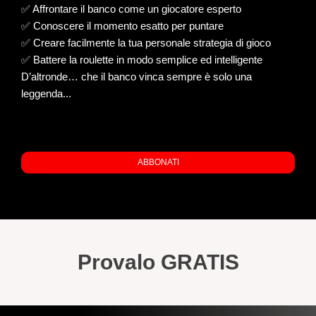
✅ Affrontare il banco come un giocatore esperto
✅ Conoscere il momento esatto per puntare
✅ Creare facilmente la tua personale strategia di gioco
✅ Battere la roulette in modo semplice ed intelligente
D’altronde… che il banco vinca sempre è solo una
leggenda...
ABBONATI
Provalo GRATIS