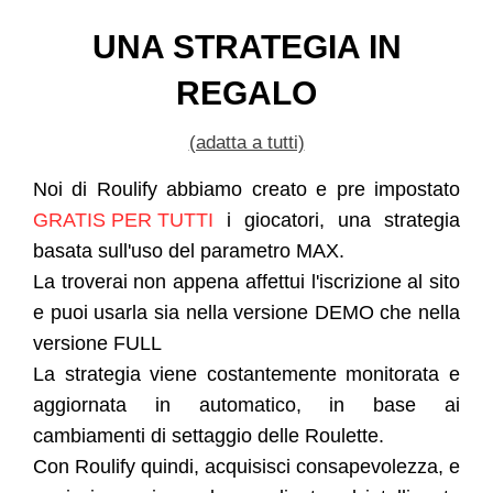
UNA STRATEGIA IN
REGALO
(adatta a tutti)
Noi di Roulify abbiamo creato e pre impostato
GRATIS PER TUTTI
i giocatori, una strategia
basata sull'uso del parametro MAX.
La troverai non appena affettui l'iscrizione al sito
e puoi usarla sia nella versione DEMO che nella
versione FULL
La strategia viene costantemente monitorata e
aggiornata in automatico, in base ai
cambiamenti di settaggio delle Roulette.
Con Roulify quindi, acquisisci consapevolezza, e