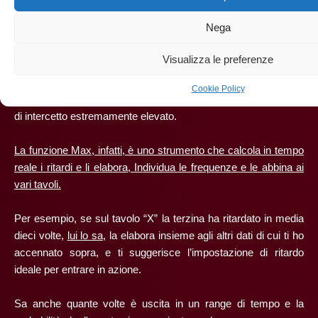
giornaliere, settimanali e mensili di ogni ritardo.
Nega
La funzione Max riesce ad intercettare la velocità di lancio
Visualizza le preferenze
della pallina, il crupier, il cambio del crupier e conosce
perfettamente la ruota della roulette analizzata. Inoltre, si auto-
Cookie Policy
regola per suggerire il migliore punto di ingresso con un
tasso
di intercetto estremamente elevato.
La funzione Max, infatti, è uno strumento che calcola in tempo
reale i ritardi e li elabora, Individua le frequenze e le abbina ai
vari tavoli.
Per esempio, se sul tavolo “X” la terzina ha ritardato in media
dieci volte,
lui lo sa,
la elabora insieme agli altri dati di cui ti ho
accennato sopra, e ti suggerisce l’impostazione di ritardo
ideale per entrare in azione.
Sa anche quante volte è uscita in un range di tempo e la