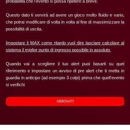
probabilità che l'evento si possa ripetere a breve.
Questo dato ti servirà ad avere un gioco molto fluido e vario,
che potrai modificare di volta in volta al fine di massimizzare la
possibilità di uscita.
Impostare il MAX come ritardo vuol dire lasciare calcolare al
sistema il miglior punto di ingresso possibile in assoluto
Quando vai a scegliere il tuo alert puoi basarti su quel
riferimento e impostare un avviso di pre alert che ti metta in
guardia in anticipo (ad esempio 3 colpi) prima che quell'evento
si verifichi
ABBONATI