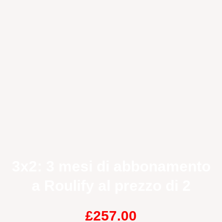
2
quantità
3x2: 3 mesi di abbonamento
a Roulify al prezzo di 2
£
257.00