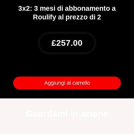
3x2: 3 mesi di abbonamento a
Roulify al prezzo di 2
£
257.00
3x2:
Aggiungi al carrello
3
mesi
di
abbonamento
a
Guardami in azione
Roulify
al
prezzo
di