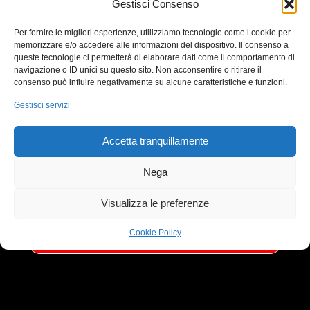
Gestisci Consenso
Richiesto
Indirizzo email
*
Per fornire le migliori esperienze, utilizziamo tecnologie come i cookie per
memorizzare e/o accedere alle informazioni del dispositivo. Il consenso a
queste tecnologie ci permetterà di elaborare dati come il comportamento di
navigazione o ID unici su questo sito. Non acconsentire o ritirare il
consenso può influire negativamente su alcune caratteristiche e funzioni.
Richiesto
Password
*
Gestisci servizi
Accetta tranquillamente
Registrandoti a Roulify.it accetti che i tuoi dati personali
Nega
verranno utilizzati per supportare la tua esperienza su
questo sito web, per gestire l'accesso al tuo account e
Visualizza le preferenze
per altri scopi descritti nella nostra
privacy policy
.
Cookie Policy
REGISTRATI