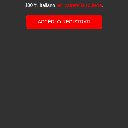
100 % italiano
per battere la roulette
.
ACCEDI O REGISTRATI