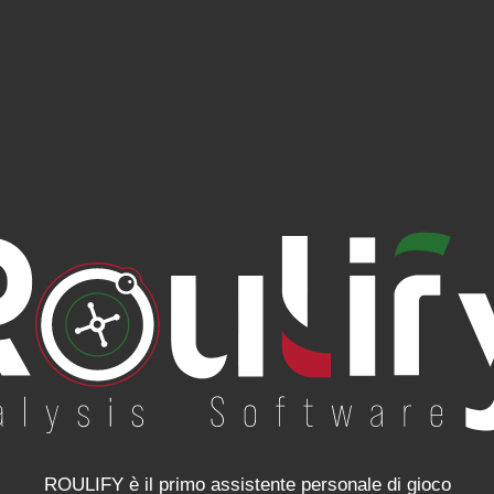
ROULIFY è il primo assistente personale di gioco