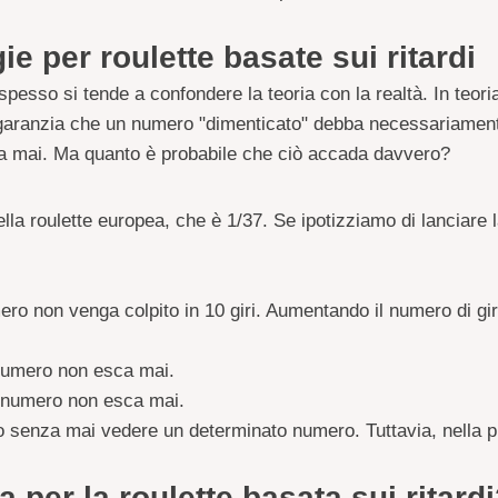
gie per roulette basate sui ritardi
pesso si tende a confondere la teoria con la realtà. In teoria
aranzia che un numero "dimenticato" debba necessariamente 
ca mai. Ma quanto è probabile che ciò accada davvero?
la roulette europea, che è 1/37. Se ipotizziamo di lanciare l
mero non venga colpito in 10 giri. Aumentando il numero di gi
 numero non esca mai.
l numero non esca mai.
ito senza mai vedere un determinato numero. Tuttavia, nella pr
a per la roulette basata sui ritard