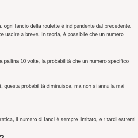
, ogni lancio della roulette è indipendente dal precedente.
uscire a breve. In teoria, è possibile che un numero
a pallina 10 volte, la probabilità che un numero specifico
ri, questa probabilità diminuisce, ma non si annulla mai
atica, il numero di lanci è sempre limitato, e ritardi estremi
i?