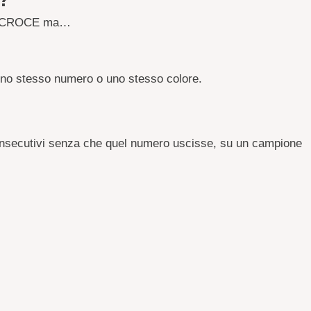
olte CROCE ma…
no stesso numero o uno stesso colore.
i consecutivi senza che quel numero uscisse, su un campione
ossono verificarsi ritardi significativi ma racchiusi in un