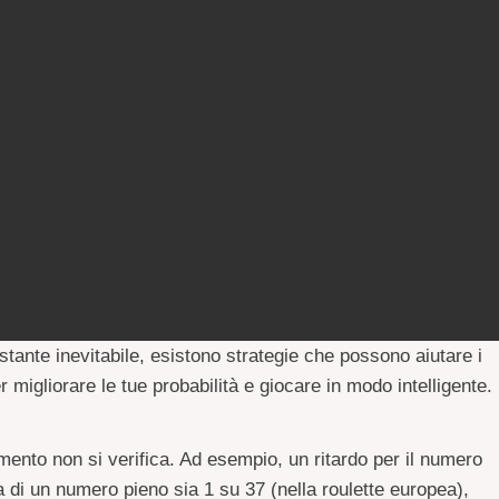
stante inevitabile, esistono strategie che possono aiutare i
er migliorare le tue probabilità e giocare in modo intelligente.
emento non si verifica. Ad esempio, un ritardo per il numero
a di un numero pieno sia 1 su 37 (nella roulette europea),