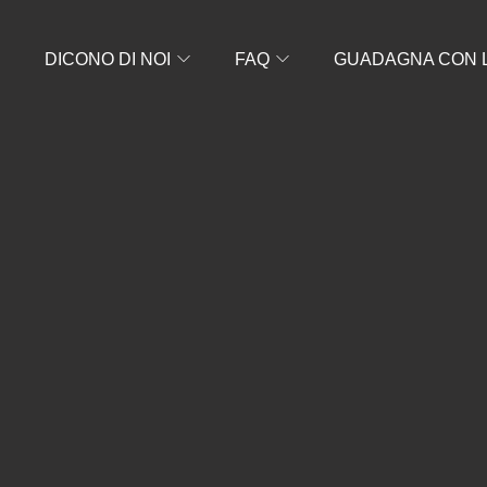
S
DICONO DI NOI
FAQ
GUADAGNA CON LE