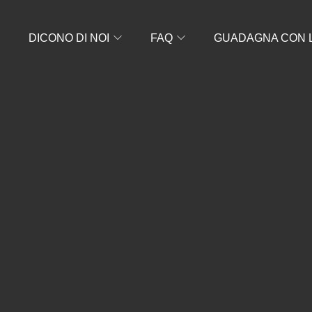
S
DICONO DI NOI
FAQ
GUADAGNA CON LE