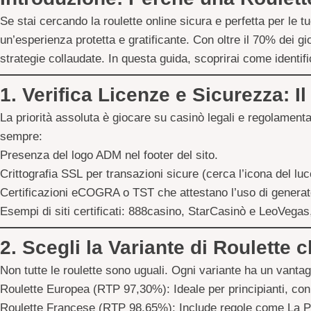
Se stai cercando la
roulette online sicura e perfetta
per le tu
un’esperienza protetta e gratificante. Con oltre il 70% dei gi
strategie collaudate. In questa guida, scoprirai come identif
1. Verifica Licenze e Sicurezza:
La priorità assoluta è giocare su
casinò legali e regolamenta
sempre:
Presenza del logo ADM
nel footer del sito.
Crittografia SSL
per transazioni sicure (cerca l’icona del lucc
Certificazioni eCOGRA o TST
che attestano l’uso di generat
Esempi di siti certificati:
888casino, StarCasinò e LeoVegas, no
2. Scegli la Variante di Roulette c
Non tutte le roulette sono uguali. Ogni variante ha un
vantag
Roulette Europea (RTP 97,30%)
: Ideale per principianti, co
Roulette Francese (RTP 98,65%)
: Include regole come
La P