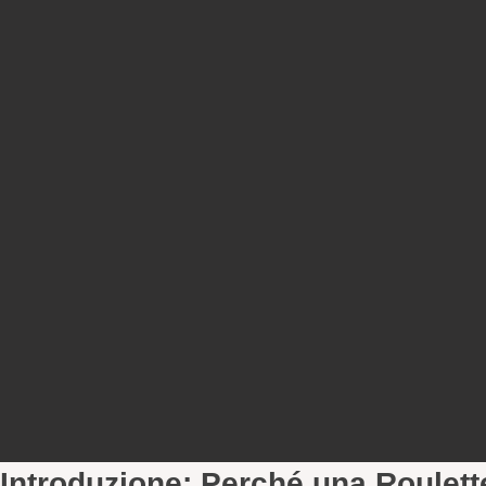
Introduzione: Perché una Roulette