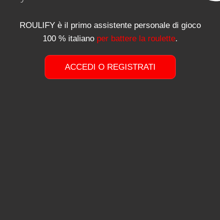
ROULIFY è il primo assistente personale di gioco
100 % italiano
per battere la roulette
.
ACCEDI O REGISTRATI