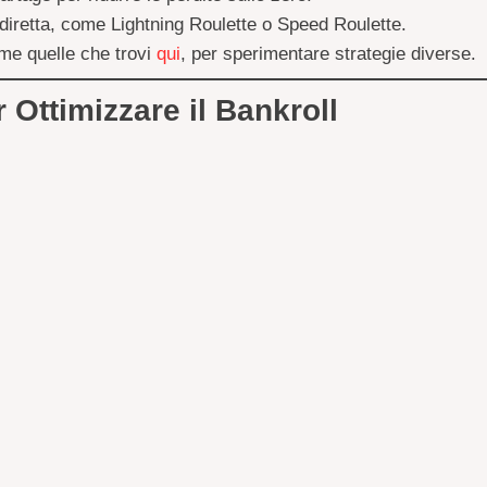
 diretta, come
Lightning Roulette
o
Speed Roulette
.
me quelle che trovi
qui
, per sperimentare strategie diverse.
 Ottimizzare il Bankroll
le. Ecco cosa valutare:
 Unibet o SNAI.
Betsson.
ering) superiori a 30x.
idi. Leggi sempre i dettagli nelle sezioni
Termini e Condizion
 Compatibilità Mobile
ale per giocare ovunque. Cerca:
sponsive.
high roller) su siti come SNAI o William Hill.
e 15 metodi di pagamento.