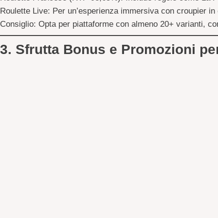
Roulette Live
: Per un’esperienza immersiva con croupier in
Consiglio:
Opta per piattaforme con almeno 20+ varianti, co
3. Sfrutta Bonus e Promozioni per
I
bonus ben strutturati
possono ampliare il tuo budget inizia
Bonus di Benvenuto
: Fino a 1.000€ + free spin su siti come
Cashback su Perdite
: Offerte fino al 20% su StarCasinò o 
Termini Chiari
: Evita bonus con requisiti di scommessa (wag
Attenzione:
Alcuni bonus escludono la roulette dai giochi val
4. Valuta l’Esperienza Utente e la
Una
piattaforma intuitiva
e ottimizzata per mobile è essenzi
App dedicate
(es. LeoVegas o 888casino) con interfaccia re
Tempi di caricamento rapidi
e grafica HD per i tavoli live.
Range di puntate flessibili
: Da 0,10€ (low roller) a 50.000€ (
Esempio:
Gioco Digitale offre ricariche minime di 5€ e oltr