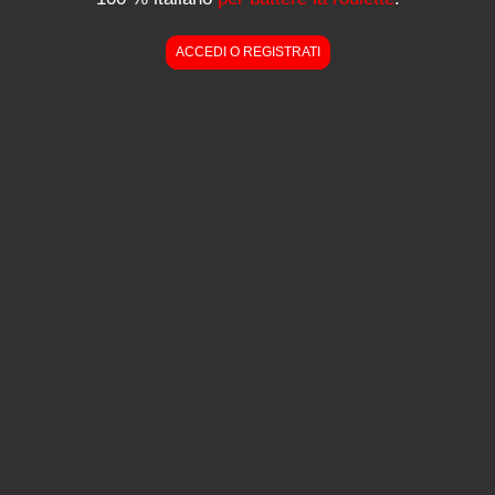
ACCEDI O REGISTRATI