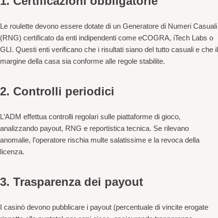
1. Certificazioni obbligatorie
Le roulette devono essere dotate di un
Generatore di Numeri Casuali
(RNG)
certificato da enti indipendenti come eCOGRA, iTech Labs o
GLI. Questi enti verificano che i risultati siano del tutto casuali e che il
margine della casa sia conforme alle regole stabilite.
2. Controlli periodici
L’ADM effettua controlli regolari sulle piattaforme di gioco,
analizzando payout, RNG e reportistica tecnica. Se rilevano
anomalie, l’operatore rischia multe salatissime e la revoca della
licenza.
3. Trasparenza dei payout
I casinò devono pubblicare i payout (percentuale di vincite erogate