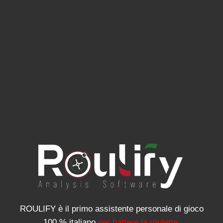
ROULIFY è il primo assistente personale di gioco
100 % italiano
per battere la roulette
.