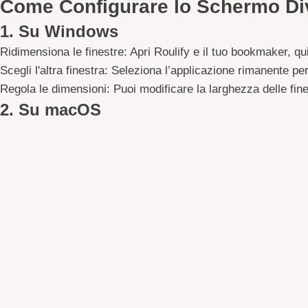
Come Configurare lo Schermo Di
1. Su Windows
Ridimensiona le finestre:
Apri Roulify e il tuo bookmaker, qui
Scegli l'altra finestra:
Seleziona l’applicazione rimanente per
Regola le dimensioni:
Puoi modificare la larghezza delle fine
2. Su macOS
Avvia lo Split View:
Fai clic sul pulsante verde in alto a sin
Aggiungi l'altra finestra:
Scegli la seconda app da aprire sull
Personalizza il layout:
Sposta la linea centrale per adattare 
3. Su iPad
Attiva il multitasking:
Apri Roulify, poi scorri dal basso verso
Trascina la seconda app:
Posiziona l’icona del bookmaker ac
Gestisci lo spazio:
Puoi ridimensionare entrambe le finestre 
4. Su Android
Apri il multitasking:
Tocca il pulsante delle app recenti.
Attiva lo schermo diviso:
Seleziona Roulify e trascinalo nell