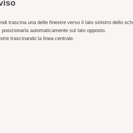
viso
ndi trascina una delle finestre verso il lato sinistro dello s
 posizionarla automaticamente sul lato opposto.
stre trascinando la linea centrale.
istra di una finestra e seleziona "Schermo intero" su metà s
’altra metà dello schermo.
le dimensioni.
 l’alto per richiamare il dock.
canto a quella di Roulify.
trascinando la barra centrale.
a parte superiore o inferiore dello schermo.