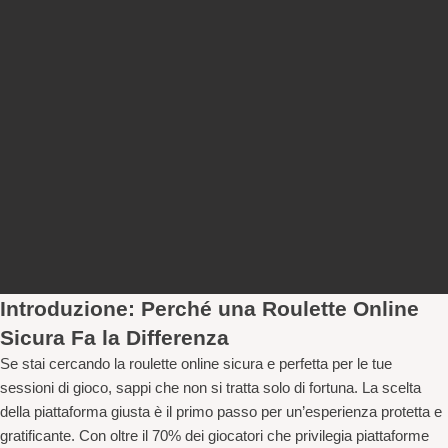
Introduzione: Perché una Roulette Online
Sicura Fa la Differenza
Se stai cercando la
roulette online sicura e perfetta
per le tue
sessioni di gioco, sappi che non si tratta solo di fortuna. La scelta
della piattaforma giusta è il primo passo per un’esperienza protetta e
gratificante. Con oltre il 70% dei giocatori che privilegia
piattaforme