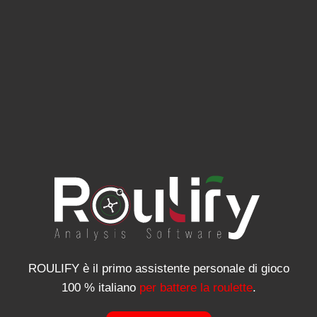
ROULIFY è il primo assistente personale di gioco
100 % italiano
per battere la roulette
.