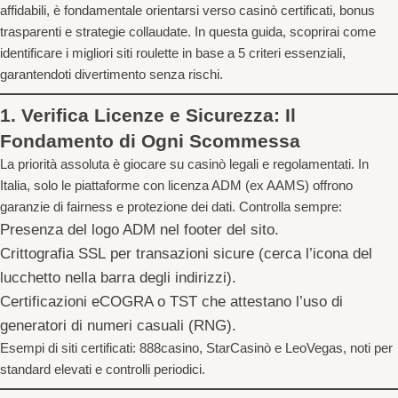
affidabili
, è fondamentale orientarsi verso casinò certificati, bonus
trasparenti e strategie collaudate. In questa guida, scoprirai come
identificare i
migliori siti roulette
in base a 5 criteri essenziali,
garantendoti divertimento senza rischi.
1. Verifica Licenze e Sicurezza: Il
Fondamento di Ogni Scommessa
La priorità assoluta è giocare su
casinò legali e regolamentati
. In
Italia, solo le piattaforme con licenza ADM (ex AAMS) offrono
garanzie di fairness e protezione dei dati. Controlla sempre:
Presenza del logo ADM
nel footer del sito.
Crittografia SSL
per transazioni sicure (cerca l’icona del
lucchetto nella barra degli indirizzi).
Certificazioni eCOGRA o TST
che attestano l’uso di
generatori di numeri casuali (RNG).
Esempi di siti certificati:
888casino, StarCasinò e LeoVegas, noti per
standard elevati e controlli periodici.