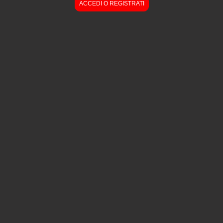
ACCEDI O REGISTRATI