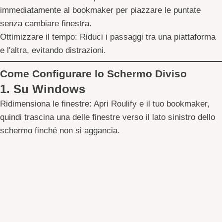
immediatamente al bookmaker per piazzare le puntate
senza cambiare finestra.
Ottimizzare il tempo:
Riduci i passaggi tra una piattaforma
e l'altra, evitando distrazioni.
Come Configurare lo Schermo Diviso
1. Su Windows
Ridimensiona le finestre:
Apri Roulify e il tuo bookmaker,
quindi trascina una delle finestre verso il lato sinistro dello
schermo finché non si aggancia.
Scegli l'altra finestra:
Seleziona l’applicazione rimanente
per posizionarla automaticamente sul lato opposto.
Regola le dimensioni:
Puoi modificare la larghezza delle
finestre trascinando la linea centrale.
2. Su macOS
Avvia lo Split View:
Fai clic sul pulsante verde in alto a