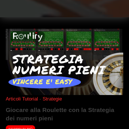
Articoli Tutorial
-
Strategie
Giocare alla Roulette con la Strategia
dei numeri pieni