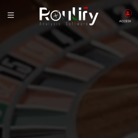
ACCEDI