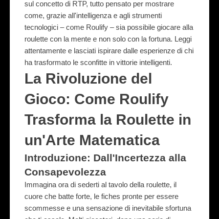
sul concetto di RTP, tutto pensato per mostrare
come, grazie all'intelligenza e agli strumenti
tecnologici – come Roulify – sia possibile giocare alla
roulette con la mente e non solo con la fortuna. Leggi
attentamente e lasciati ispirare dalle esperienze di chi
ha trasformato le sconfitte in vittorie intelligenti.
La Rivoluzione del
Gioco: Come Roulify
Trasforma la Roulette in
un'Arte Matematica
Introduzione: Dall'Incertezza alla
Consapevolezza
Immagina ora di sederti al tavolo della roulette, il
cuore che batte forte, le fiches pronte per essere
scommesse e una sensazione di inevitabile sfortuna