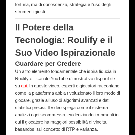
fortuna, ma di conoscenza, strategia e l'uso degli
strumenti giusti.
Il Potere della
Tecnologia: Roulify e il
Suo Video Ispirazionale
Guardare per Credere
Un altro elemento fondamentale che ispira fiducia in
Roulify è il canale YouTube dimostrativo disponibile
su
qui
. In questo video, esperti e giocatori raccontano
come la piattaforma abbia rivoluzionato il loro modo di
giocare, grazie all'uso di algoritmi avanzati e dati
statistici precisi. Il video spiega come il sistema
analizzi ogni scommessa, evidenziando i momenti in
cui il giocatore ha maggiori possibilità di vincita,
basandosi sul concetto di RTP e varianza.