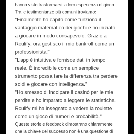
hanno visto trasformarsi la loro esperienza di gioco.
Tra le testimonianze più comuni troviamo:
"Finalmente ho capito come funziona il
vantaggio matematico dei giochi e ho iniziato
a giocare in modo consapevole. Grazie a
Roulify, ora gestisco il mio bankroll come un
professionista!"
"L'app è intuitiva e fornisce dati in tempo
reale. È incredibile come un semplice
strumento possa fare la differenza tra perdere
soldi e giocare con intelligenza."
"Ho smesso di incolpare il casinò per le mie
perdite e ho imparato a leggere le statistiche.
Roulify mi ha insegnato a vedere la roulette
come un gioco di numeri e probabilità."
Queste storie e feedback dimostrano chiaramente
che la chiave del successo non è una questione di