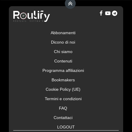
Abbonamenti
Dicono di noi
Chi siamo
Contenuti
Programma affiliazioni
Bookmakers
Cookie Policy (UE)
Termini e condizioni
FAQ
Contattaci
LOGOUT