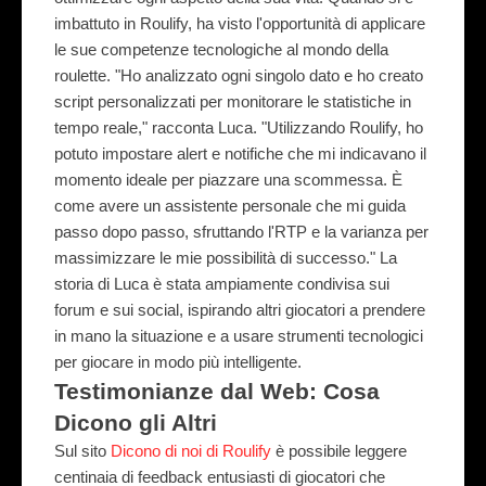
imbattuto in Roulify, ha visto l'opportunità di applicare
le sue competenze tecnologiche al mondo della
roulette. "Ho analizzato ogni singolo dato e ho creato
script personalizzati per monitorare le statistiche in
tempo reale," racconta Luca. "Utilizzando Roulify, ho
potuto impostare alert e notifiche che mi indicavano il
momento ideale per piazzare una scommessa. È
come avere un assistente personale che mi guida
passo dopo passo, sfruttando l'RTP e la varianza per
massimizzare le mie possibilità di successo." La
storia di Luca è stata ampiamente condivisa sui
forum e sui social, ispirando altri giocatori a prendere
in mano la situazione e a usare strumenti tecnologici
per giocare in modo più intelligente.
Testimonianze dal Web: Cosa
Dicono gli Altri
Sul sito
Dicono di noi di Roulify
è possibile leggere
centinaia di feedback entusiasti di giocatori che