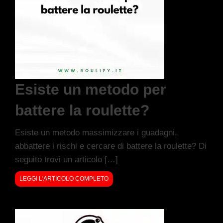
Esiste un metodo per
battere la roulette?
Esiste un metodo massimizzare i guadagni,
abbattere i rischi e cercare di battere la roulette? Di
seguito trovi un articolo […]
LEGGI L'ARTICOLO COMPLETO