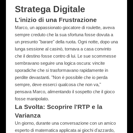
Stratega Digitale
L'inizio di una Frustrazione
Marco, un appassionato giocatore di roulette, aveva
sempre creduto che la sua sfortuna fosse dovuta a
un presunto "barare" della ruota. Ogni notte, dopo una
lunga sessione al casinò, tornava a casa convinto
che il destino fosse contro di lui. Le sue scommesse
sembravano seguire una logica oscura: vincite
sporadiche che si trasformavano rapidamente in
perdite devastanti. "Non è possibile che io perda
sempre, deve esserci qualcosa che non va,"
pensava Marco, alimentando il sospetto che il
gioco
fosse manipolato
.
La Svolta: Scoprire l'RTP e la
Varianza
Un giorno, durante una conversazione con un amico
esperto di matematica applicata ai giochi d'azzardo,