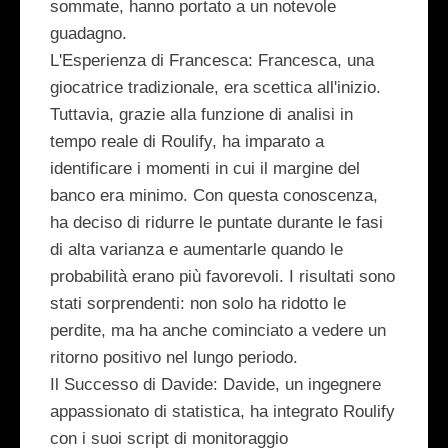
sommate, hanno portato a un notevole
guadagno.
L'Esperienza di Francesca:
Francesca, una
giocatrice tradizionale, era scettica all'inizio.
Tuttavia, grazie alla funzione di analisi in
tempo reale di Roulify, ha imparato a
identificare i momenti in cui il margine del
banco era minimo. Con questa conoscenza,
ha deciso di ridurre le puntate durante le fasi
di alta varianza e aumentarle quando le
probabilità erano più favorevoli. I risultati sono
stati sorprendenti: non solo ha ridotto le
perdite, ma ha anche cominciato a vedere un
ritorno positivo nel lungo periodo.
Il Successo di Davide:
Davide, un ingegnere
appassionato di statistica, ha integrato Roulify
con i suoi script di monitoraggio