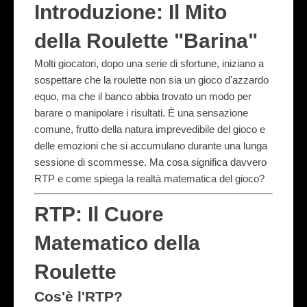
Introduzione: Il Mito
della Roulette "Barina"
Molti giocatori, dopo una serie di sfortune, iniziano a
sospettare che la roulette non sia un gioco d'azzardo
equo, ma che il banco abbia trovato un modo per
barare o manipolare i risultati. È una sensazione
comune, frutto della natura imprevedibile del gioco e
delle emozioni che si accumulano durante una lunga
sessione di scommesse. Ma cosa significa davvero
RTP e come spiega la realtà matematica del gioco?
RTP: Il Cuore
Matematico della
Roulette
Cos'è l'RTP?