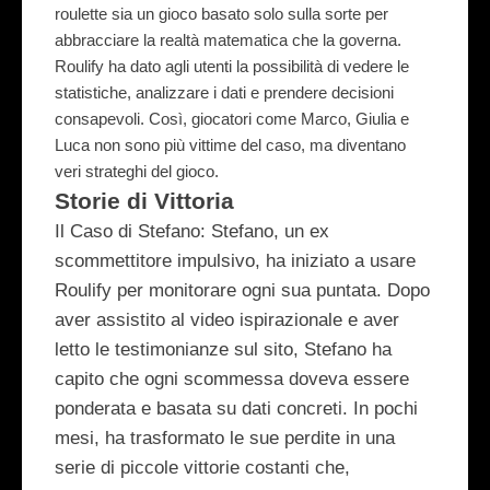
roulette sia un gioco basato solo sulla sorte per
abbracciare la realtà matematica che la governa.
Roulify ha dato agli utenti la possibilità di vedere le
statistiche, analizzare i dati e prendere decisioni
consapevoli. Così, giocatori come Marco, Giulia e
Luca non sono più vittime del caso, ma diventano
veri strateghi del gioco.
Storie di Vittoria
Il Caso di Stefano:
Stefano, un ex
scommettitore impulsivo, ha iniziato a usare
Roulify per monitorare ogni sua puntata. Dopo
aver assistito al video ispirazionale e aver
letto le testimonianze sul sito, Stefano ha
capito che ogni scommessa doveva essere
ponderata e basata su dati concreti. In pochi
mesi, ha trasformato le sue perdite in una
serie di piccole vittorie costanti che,