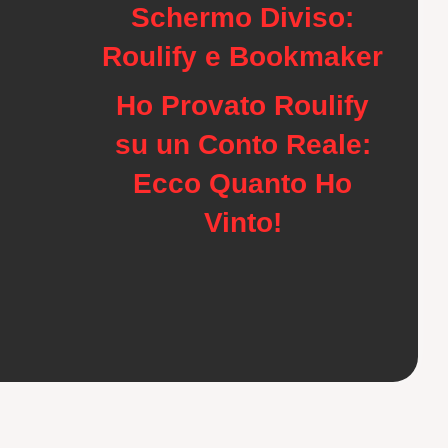
Schermo Diviso:
Roulify e Bookmaker
Ho Provato Roulify
su un Conto Reale:
Ecco Quanto Ho
Vinto!