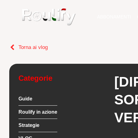
ABBONAMENTI
Torna ai vlog
Categorie
[DI
SO
Guide
Roulify in azione
VER
Strategie