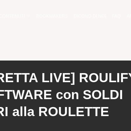
CONTENUTI
BOOKMAKERS
DICONO DI NOI
FAQ
A
RETTA LIVE] ROULIFY
FTWARE con SOLDI
I alla ROULETTE