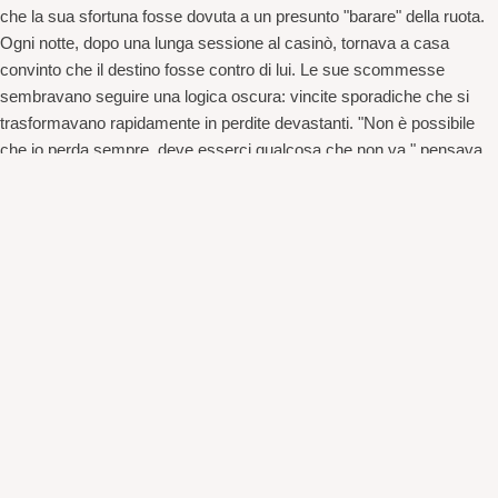
che la sua sfortuna fosse dovuta a un presunto "barare" della ruota.
Ogni notte, dopo una lunga sessione al casinò, tornava a casa
convinto che il destino fosse contro di lui. Le sue scommesse
sembravano seguire una logica oscura: vincite sporadiche che si
trasformavano rapidamente in perdite devastanti. "Non è possibile
che io perda sempre, deve esserci qualcosa che non va," pensava
Marco, alimentando il sospetto che il
gioco fosse manipolato
.
La Svolta: Scoprire l'RTP e la Varianza
Un giorno, durante una conversazione con un amico esperto di
matematica applicata ai giochi d'azzardo, Marco fu introdotto al
concetto di RTP. "Sai, la roulette non è truccata," gli spiegò l'amico, "il
casinò guadagna perché ogni gioco ha un vantaggio matematico, il
famoso RTP, che per una roulette europea è intorno al 97,30%."
Quella spiegazione fu per Marco una rivelazione: le perdite non
erano il risultato di un inganno, ma di una legge matematica ben
precisa. Fu allora che iniziò a studiare la varianza, comprendendo
come il gioco potesse sembrare estremamente volatile nel breve
termine, pur rimanendo fedele alle regole matematiche nel lungo