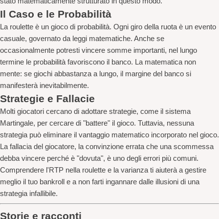
stato matematicamente strutturato in questo modo.
Il Caso e le Probabilità
La roulette è un gioco di probabilità. Ogni giro della ruota è un evento
casuale, governato da leggi matematiche. Anche se
occasionalmente potresti vincere somme importanti, nel lungo
termine le probabilità favoriscono il banco. La matematica non
mente: se giochi abbastanza a lungo, il margine del banco si
manifesterà inevitabilmente.
Strategie e Fallacie
Molti giocatori cercano di adottare strategie, come il sistema
Martingale, per cercare di "battere" il gioco. Tuttavia, nessuna
strategia può eliminare il vantaggio matematico incorporato nel gioco.
La fallacia del giocatore, la convinzione errata che una scommessa
debba vincere perché è "dovuta", è uno degli errori più comuni.
Comprendere l'RTP nella roulette e la varianza ti aiuterà a gestire
meglio il tuo bankroll e a non farti ingannare dalle illusioni di una
strategia infallibile.
Storie e racconti