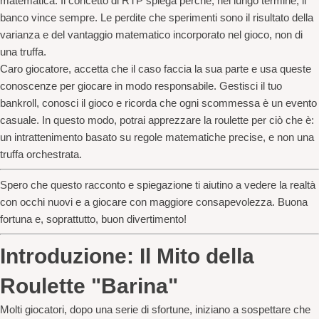
matematica. Il concetto di RTP spiega perché, nel lungo termine, il
banco vince sempre. Le perdite che sperimenti sono il risultato della
varianza e del vantaggio matematico incorporato nel gioco, non di
una truffa.
Caro giocatore, accetta che il caso faccia la sua parte e usa queste
conoscenze per giocare in modo responsabile. Gestisci il tuo
bankroll, conosci il gioco e ricorda che ogni scommessa è un evento
casuale. In questo modo, potrai apprezzare la roulette per ciò che è:
un intrattenimento basato su regole matematiche precise, e non una
truffa orchestrata.
Spero che questo racconto e spiegazione ti aiutino a vedere la realtà
con occhi nuovi e a giocare con maggiore consapevolezza. Buona
fortuna e, soprattutto, buon divertimento!
Introduzione: Il Mito della
Roulette "Barina"
Molti giocatori, dopo una serie di sfortune, iniziano a sospettare che