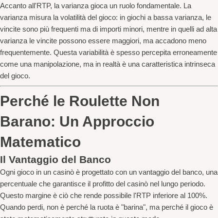
Accanto all'RTP, la
varianza
gioca un ruolo fondamentale. La
varianza misura la volatilità del gioco: in giochi a bassa varianza, le
vincite sono più frequenti ma di importi minori, mentre in quelli ad alta
varianza le vincite possono essere maggiori, ma accadono meno
frequentemente. Questa variabilità è spesso percepita erroneamente
come una manipolazione, ma in realtà è una caratteristica intrinseca
del gioco.
Perché le Roulette Non
Barano: Un Approccio
Matematico
Il Vantaggio del Banco
Ogni gioco in un casinò è progettato con un
vantaggio del banco
, una
percentuale che garantisce il profitto del casinò nel lungo periodo.
Questo margine è ciò che rende possibile l'RTP inferiore al 100%.
Quando perdi, non è perché la ruota è "barina", ma perché il gioco è