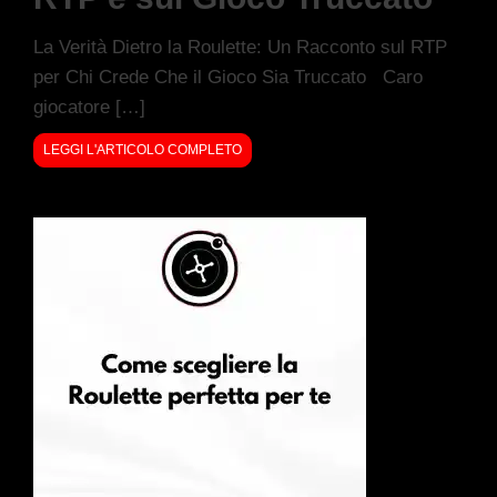
La Verità Dietro la Roulette: Un Racconto sul RTP
per Chi Crede Che il Gioco Sia Truccato Caro
giocatore […]
LEGGI L'ARTICOLO COMPLETO