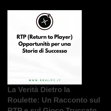
La Verità Dietro la
Roulette: Un Racconto sul
RTP e sul Gioco Truccato